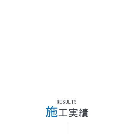
昭和43年の創業以来、3つのモットーを掲げ事業を展
開してまいりました
ISO認証企業として責任を持ち、CS（カスタ
RESULTS
マーサィスファクション）向上を重要視した
施
工実績
電気設備を提供いたしております。